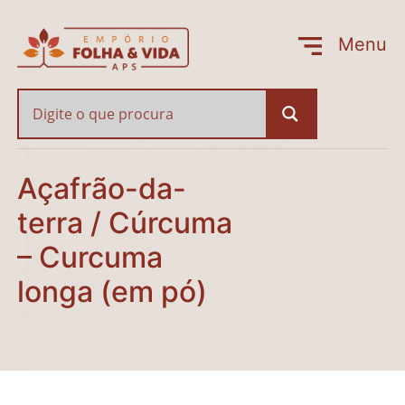
Açafrão-da-terra / Cú
Menu
Fechar
Açafrão-da-
terra / Cúrcuma
– Curcuma
longa (em pó)