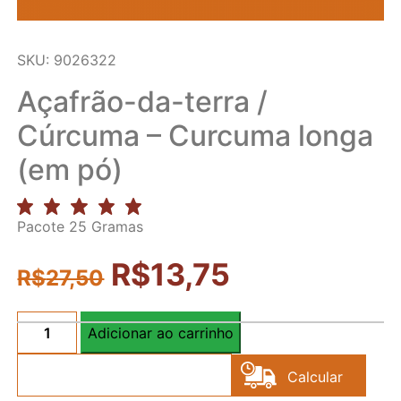
SKU: 9026322
Açafrão-da-terra /
Cúrcuma – Curcuma longa
(em pó)
Pacote 25 Gramas
R$
13,75
R$
27,50
Adicionar ao carrinho
Açafrão-
da-
Calcular
terra