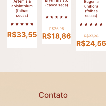
Erythrina sp.
Artemisia
Eugenia
(casca seca)
abisinthium
uniflora
R$
26,95
R$
27,28
(folhas
(folhas
R$
R$
18,86
secas)
secas)
R$
24,5
O
R$
26,95
R$
33,55
O
preço
O
R$
18,86
R$
27,28
p
R$
24,5
original
preço
or
era:
atual
er
R$26,95.
é:
R$
R$18,86.
Contato