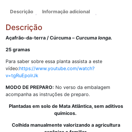
/
Frete
Cúrcuma
Descrição
Informação adicional
-
Curcuma
Descrição
longa
(em
Açafrão-da-terra / Cúrcuma –
Curcuma longa.
pó)
25 gramas
quantidade
Para saber sobre essa planta assista a este
vídeo:
https://www.youtube.com/watch?
v=tgRuEpolrJk
MODO DE PREPARO:
No verso da embalagem
acompanha as instruções de preparo.
Plantadas em solo de Mata Atlântica, sem aditivos
químicos.
Colhida manualmente valorizando a agricultura
orgânica e familiar