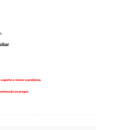
s.
iliar
suporte e relatar o problema.
ntaminação ou pragas.