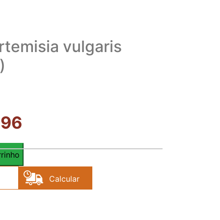
rtemisia vulgaris
)
,96
rrinho
Calcular
Frete