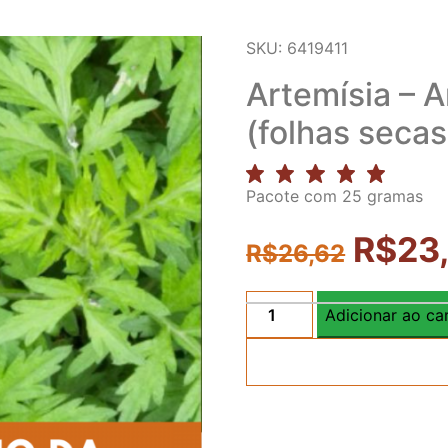
SKU: 6419411
Artemísia – A
(folhas secas
Pacote com 25 gramas
R$
23
R$
26,62
Adicionar ao ca
Artemísia
-
Artemisia
vulgaris
(folhas
secas)