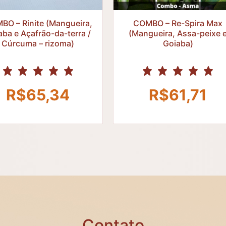
R$
R$
BO – Rinite (Mangueira,
COMBO – Re-Spira Max
aba e Açafrão-da-terra /
(Mangueira, Assa-peixe 
Cúrcuma – rizoma)
Goiaba)
R$
65,34
R$
61,71
Contato