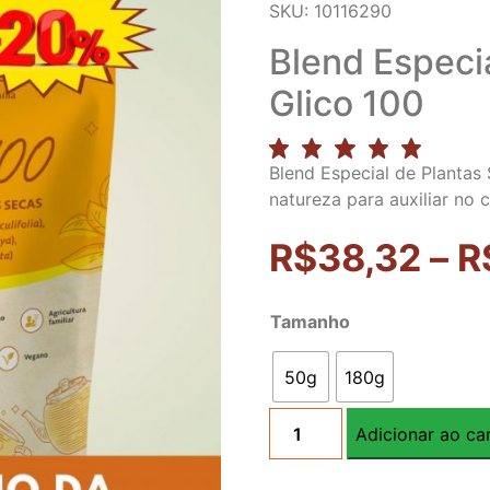
SKU: 10116290
Blend Especi
Glico 100
Blend Especial de Plantas
natureza para auxiliar no 
R$
38,32
–
R
Tamanho
50g
180g
Adicionar ao ca
Blend
Especial