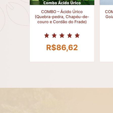
R$
COMBO – Ácido Úrico
COM
(Quebra-pedra, Chapéu-de-
Goi
couro e Cordão do Frade)
R$
86,62