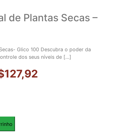
al de Plantas Secas –
 Secas- Glico 100 Descubra o poder da
controle dos seus níveis de […]
Faixa
$
127,92
de
preço:
R$38,32
rrinho
através