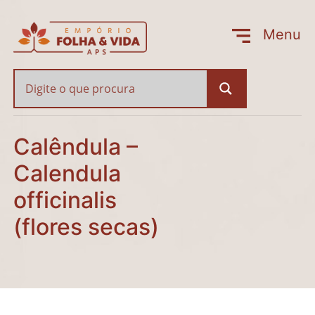
Calêndula – Calendula of
Menu
Fechar
Calêndula –
Calendula
officinalis
(flores secas)