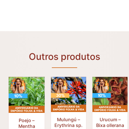
Outros produtos
Mulungú –
Urucum –
Poejo –
Erythrina sp.
Bixa ollerana
Mentha