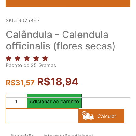
SKU: 9025863
Calêndula – Calendula
officinalis (flores secas)
Pacote de 25 Gramas
R$
18,94
R$
31,57
Adicionar ao carrinho
Calêndula
-
Calcular
Calendula
officinalis
Frete
(flores