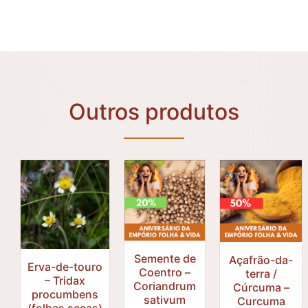
Outros produtos
Semente de
Açafrão-da-
Erva-de-touro
Coentro –
terra /
– Tridax
Coriandrum
Cúrcuma –
R$
14,80
procumbens
R$
sativum
Curcuma
R$
27,50
(folhas secas)