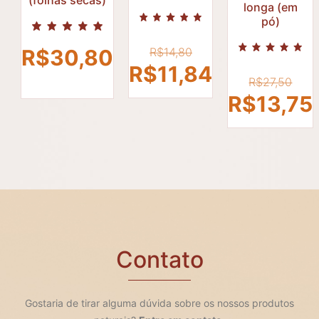
R$
11,84
longa (em
R$
13,75
pó)
O
R$
14,80
R$
30,80
preço
O
R$
11,84
O
R$
27,50
original
preço
pr
R$
13,75
era:
atual
or
R$14,80.
é:
er
R$11,84.
R$
Contato
Gostaria de tirar alguma dúvida sobre os nossos produtos