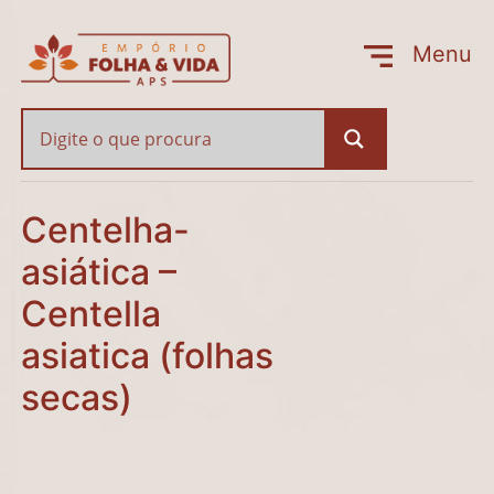
Centelha-asiática – Cen
Menu
Fechar
Centelha-
asiática –
Centella
asiatica (folhas
secas)