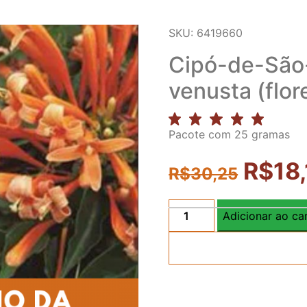
SKU: 6419660
Cipó-de-São-
venusta (flor
Pacote com 25 gramas
R$
18
R$
30,25
Adicionar ao ca
Cipó-
de-
São-
João
- Pyrostegia
venusta