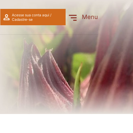
s secas)
Acesse sua conta aqui /
Menu
Cadastre-se