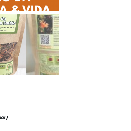
(flores
secas)
quantidade
lor)