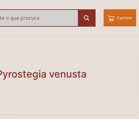
ostegia venusta (flore
Carrinho
yrostegia venusta