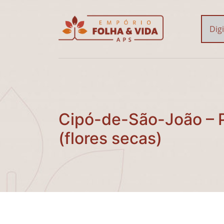
Cipó-de-São-João – Pyr
Cipó-de-São-João – P
(flores secas)