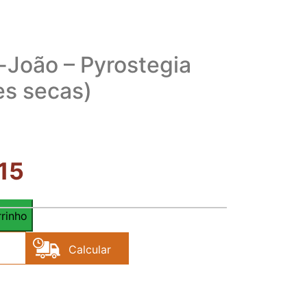
João – Pyrostegia
es secas)
,15
rrinho
Calcular
Frete