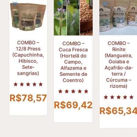
COMBO –
COMBO –
COMBO –
12/8 Press
Rinite
Cuca Fresca
(Capuchinha,
(Mangueira,
(Hortelã do
Hibisco,
Goiaba e
Campo,
R$
Sete-
Açafrão-da-
Alfazema e
R$
R$
sangrias)
terra /
Semente de
Cúrcuma –
Coentro)
rizoma)
R$
78,57
R$
69,42
R$
65,3