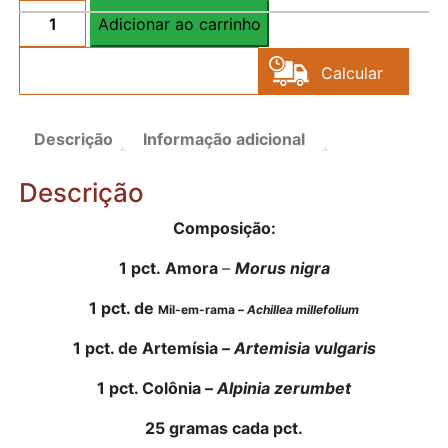
Adicionar ao carrinho
COMBO
-
Calcular
Menopausa
2
Frete
(Amora,
Descrição
Informação adicional
Mil-
em-
Descrição
rama,
Artemísia
Composição:
e
1 pct.
Amora
–
Morus nigra
Colônia)
quantidade
1 pct. de
Mil-em-rama –
Achillea millefolium
1 pct. de
Artemísia –
Artemisia vulgaris
1 pct. Colônia –
Alpinia zerumbet
25 gramas cada pct.