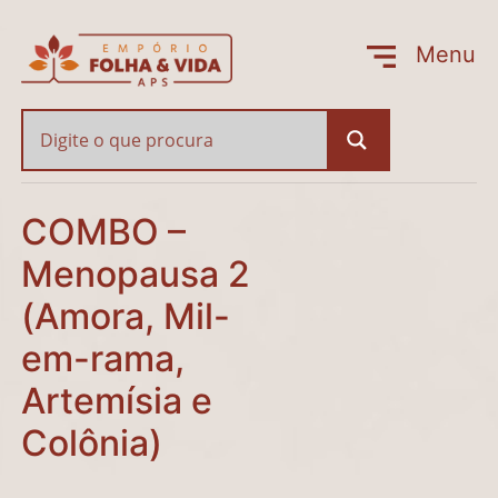
COMBO – Menopausa 2 (
Menu
Fechar
COMBO –
Menopausa 2
(Amora, Mil-
em-rama,
Artemísia e
Colônia)