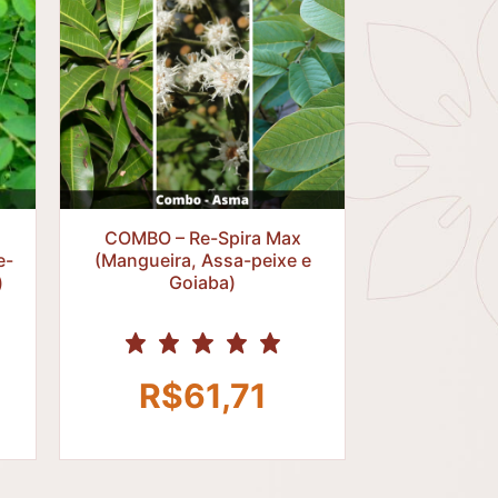
R$
COMBO – Re-Spira Max
e-
(Mangueira, Assa-peixe e
)
Goiaba)
R$
61,71