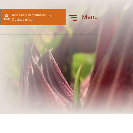
 Rubim / Erva-macaé)
Acesse sua conta aqui /
Menu
Cadastre-se