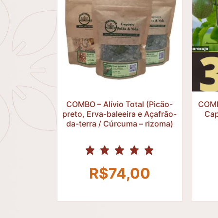
R$
COMBO – Alívio Total (Picão-
COMBO
preto, Erva-baleeira e Açafrão-
Cap
da-terra / Cúrcuma – rizoma)
R$
74,00