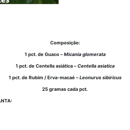
Composição:
1 pct. de
Guaco –
Micania glomerata
1 pct. de
Centella asiática –
Centella asiatica
1 pct. de Rubim / Erva-macaé –
Leonurus sibiricus
25 gramas cada pct.
ANTA: