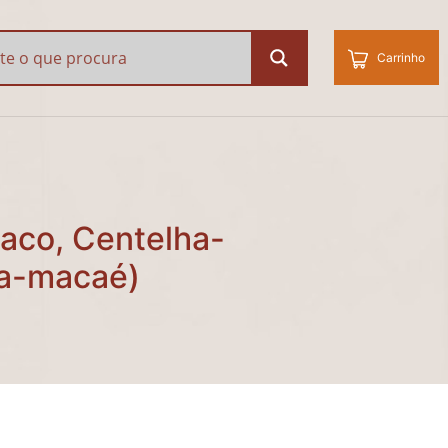
o, Centelha-asiática e
Carrinho
aco, Centelha-
va-macaé)