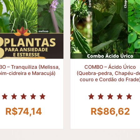
R$
R$
 – Tranquiliza (Melissa,
COMBO – Ácido Úrico
im-cidreira e Maracujá)
(Quebra-pedra, Chapéu-d
couro e Cordão do Frade
R$
74,14
R$
86,62