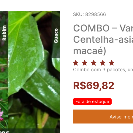
SKU: 8298566
COMBO – Var
Centelha-asiá
macaé)
Combo com 3 pacotes, um 
R$
69,82
Fora de estoque