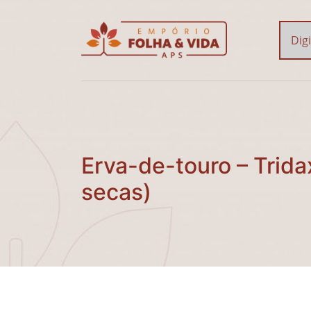
Erva-de-touro – Tridax
Erva-de-touro – Trid
secas)