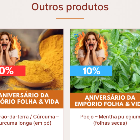
Outros produtos
R$
27,50
R$
31,35
R$
13,75
R$
28,22
rão-da-terra / Cúrcuma –
Poejo – Mentha pulegiu
urcuma longa (em pó)
(folhas secas)