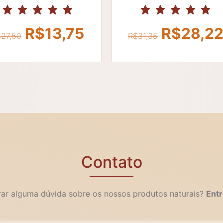
O
O
O
R$
13,75
R$
28,2
$
27,50
R$
31,35
preço
preço
preço
original
atual
original
era:
é:
era:
6.
R$27,50.
R$13,75.
R$31,35
Contato
irar alguma dúvida sobre os nossos produtos naturais?
Entr