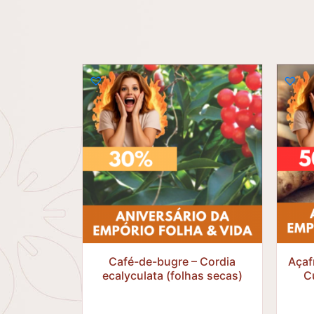
R$
30,80
R$
21,56
Café-de-bugre – Cordia
Açaf
ecalyculata (folhas secas)
C