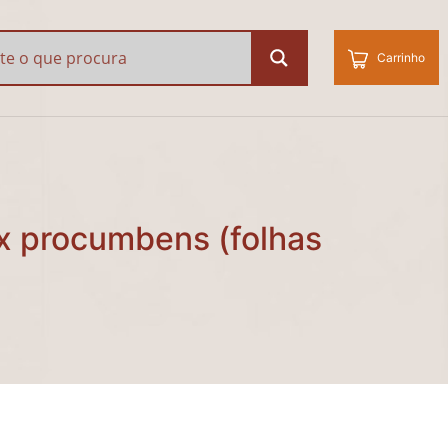
 procumbens (folhas se
Carrinho
ax procumbens (folhas