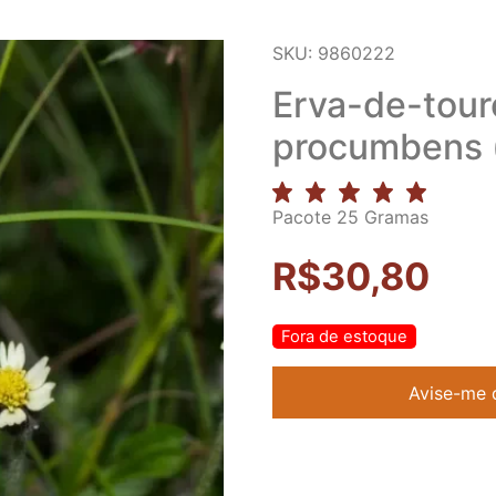
SKU: 9860222
Erva-de-tour
procumbens (
Pacote 25 Gramas
R$
30,80
Fora de estoque