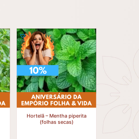
R$
30,25
R$
27,23
m
Hortelã – Mentha piperita
(folhas secas)