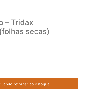
o – Tridax
folhas secas)