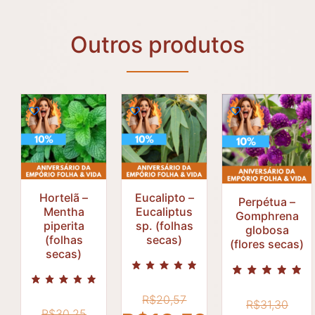
Outros produtos
Hortelã –
Eucalipto –
Perpétua –
Mentha
Eucaliptus
Gomphrena
piperita
sp. (folhas
globosa
R$
20,57
R$
31,30
R$
30,25
(folhas
secas)
(flores secas)
R$
18,52
secas)
R$
28,2
R$
27,23
O
O
R$
20,57
O
R$
31,30
R$
30,25