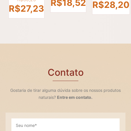
preço
O
R$
18,52
pr
R$
28,20
preço
O
R$
27,23
original
preço
or
original
preço
era:
atual
er
era:
atual
R$20,57.
é:
R$
R$30,25.
é:
R$18,52.
R$27,23.
Contato
Gostaria de tirar alguma dúvida sobre os nossos produtos
naturais?
Entre em contato.