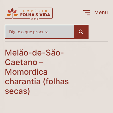
Melão-de-São-Caetano 
Menu
Fechar
Melão-de-São-
Caetano –
Momordica
charantia (folhas
secas)