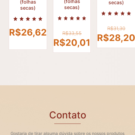
R$
33,55
(folhas
(folhas
secas)
R$
R$
28,2
secas)
secas)
R$
20,01
O
R$
31,30
O
R$
26,62
R$
33,55
p
R$
28,2
preço
O
R$
20,01
or
original
preço
er
era:
atual
R$
R$33,55.
é:
R$20,01.
Contato
Gostaria de tirar alguma dúvida sobre os nossos produtos