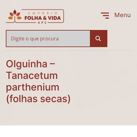
Olguinha – Tanacetum p
Menu
Fechar
Olguinha –
Tanacetum
parthenium
(folhas secas)