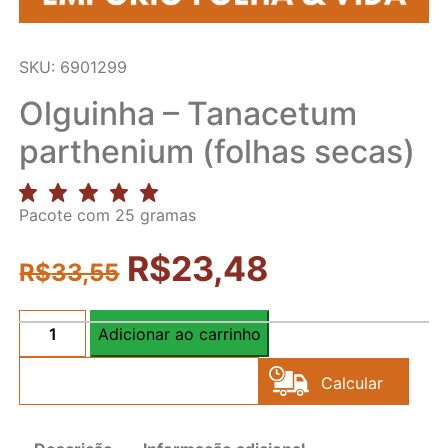
SKU: 6901299
Olguinha – Tanacetum
parthenium (folhas secas)
Pacote com 25 gramas
R$
23,48
R$
33,55
Adicionar ao carrinho
Olguinha
-
Calcular
Tanacetum
parthenium
Frete
(folhas