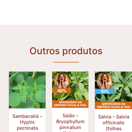
Outros produtos
Saião –
Sambacaitá –
Sálvia – Salvia
Bryophyllum
Hyptis
officinalis
pinnatum
pectinata
(folhas
R$
31,30