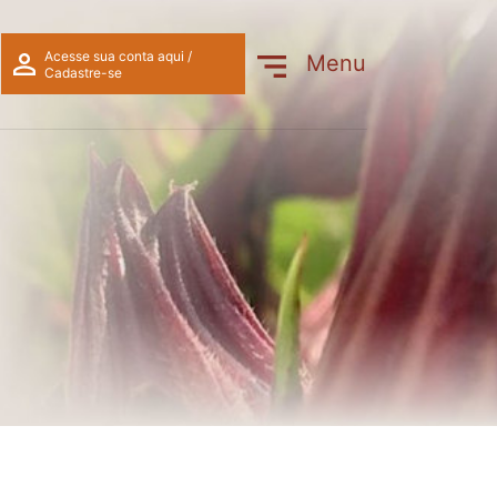
mbellata (folhas secas)
Acesse sua conta aqui /
Menu
Cadastre-se