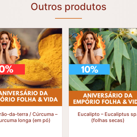
Outros produtos
R$
27,50
R$
20,57
R$
13,75
R$
18,52
rão-da-terra / Cúrcuma –
Eucalipto – Eucaliptus sp
urcuma longa (em pó)
(folhas secas)