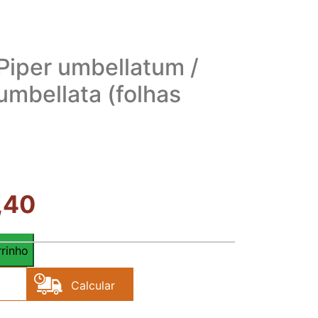
 Piper umbellatum /
mbellata (folhas
,40
rrinho
Calcular