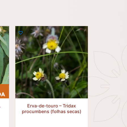
R$
.
Erva-de-touro – Tridax
procumbens (folhas secas)