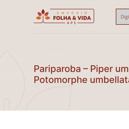
Pariparoba – Piper umb
Pariparoba – Piper um
Potomorphe umbellata