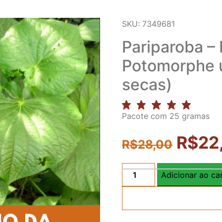
SKU: 7349681
Pariparoba –
Potomorphe u
secas)
Pacote com 25 gramas
R$
22
R$
28,00
Adicionar ao ca
Pariparoba
-
Piper
umbellatum