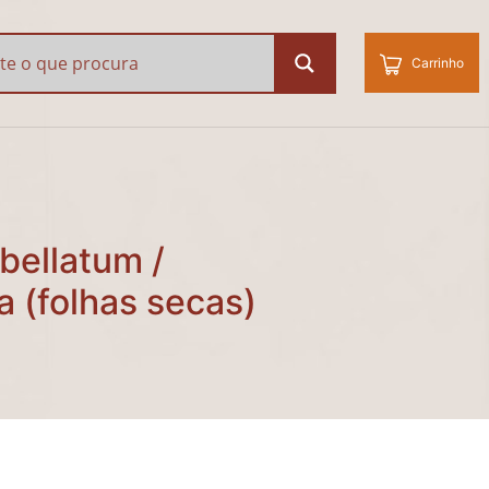
ellatum / Potomorphe u
Carrinho
bellatum /
 (folhas secas)