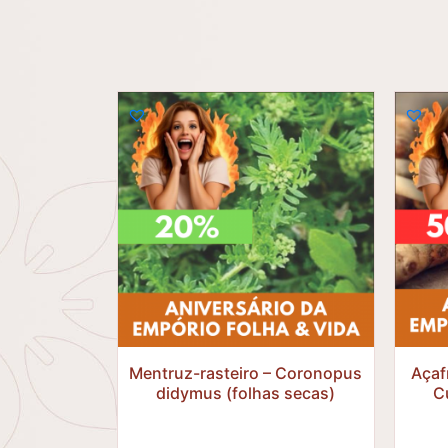
R$
31,57
R$
25,26
Mentruz-rasteiro – Coronopus
Açaf
didymus (folhas secas)
C