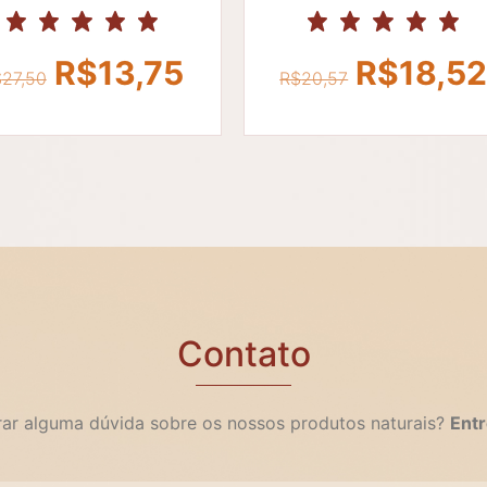
O
O
O
R$
13,75
R$
18,5
$
27,50
R$
20,57
preço
preço
preço
original
atual
original
era:
é:
era:
6.
R$27,50.
R$13,75.
R$20,57
Contato
irar alguma dúvida sobre os nossos produtos naturais?
Entr