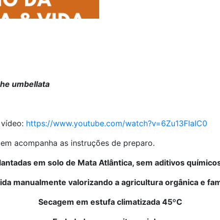
/
Potomorphe
umbellata
(folhas
secas)
quantidade
he umbellata
 vídeo:
https://www.youtube.com/watch?v=6Zu13FIaIC0
em acompanha as instruções de preparo.
lantadas em solo de Mata Atlântica, sem aditivos químico
ida manualmente valorizando a agricultura orgânica e fam
Secagem em estufa climatizada 45ºC