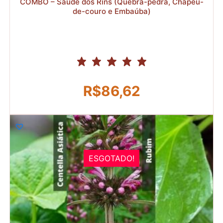
COMBO – Saúde dos Rins (Quebra-pedra, Chapéu-
de-couro e Embaúba)
R$
86,62
ESGOTADO!