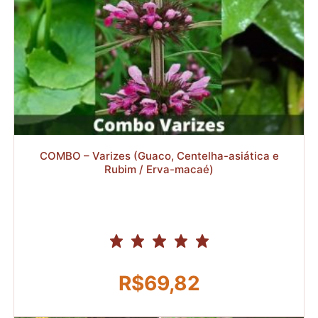
R$
COMBO – Varizes (Guaco, Centelha-asiática e
Rubim / Erva-macaé)
R$
69,82