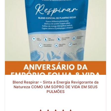
R$127,92
R$
R$
Blend Respirar – Sinta a Energia Revigorante da
Natureza COMO UM SOPRO DE VIDA EM SEUS
PULMÕES