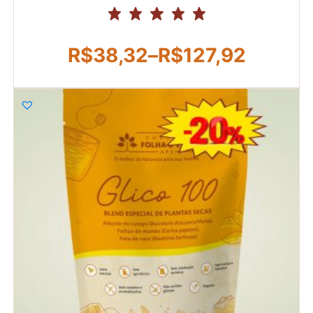
R$
38,32
–
R$
127,92
Faixa
de
preço:
R$38,32
através
R$127,92
R$