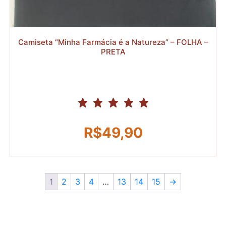
R$
Camiseta “Minha Farmácia é a Natureza” – FOLHA –
PRETA
R$
49,90
1
2
3
4
…
13
14
15
→