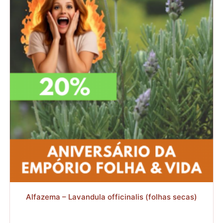
R$
30,80
R$
24,64
Alfazema – Lavandula officinalis (folhas secas)