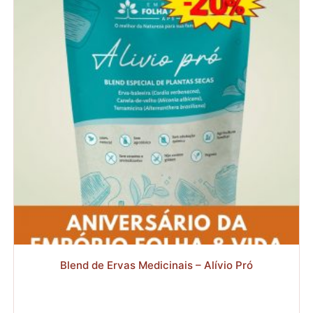
R$6,25
através
R$19,90
R$
R$
Blend de Ervas Medicinais – Alívio Pró