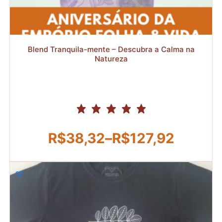
R$
Blend Tranquila-mente – Descubra a Calma na
Natureza
R$
38,32
–
R$
127,92
Faixa
de
preço:
R$38,32
através