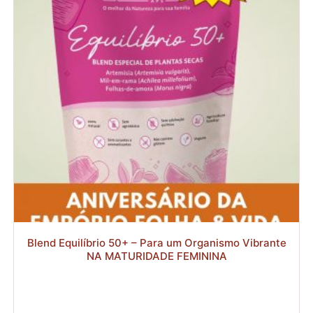
através
R$127,92
R$
R$
Blend Equilíbrio 50+ – Para um Organismo Vibrante
NA MATURIDADE FEMININA