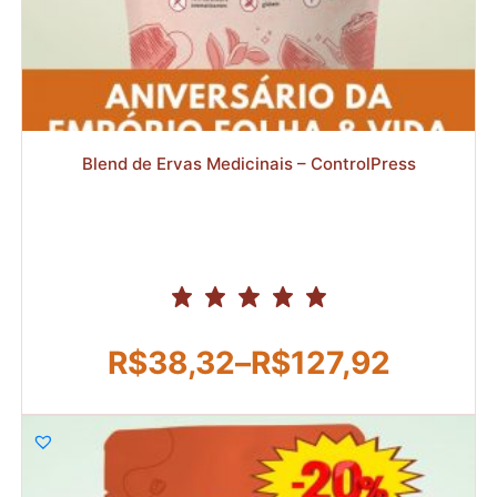
R$
R$
Blend de Ervas Medicinais – ControlPress
R$
38,32
–
R$
127,92
Faixa
de
preço:
R$38,32