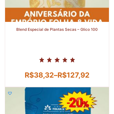
R$
Blend Especial de Plantas Secas – Glico 100
R$
38,32
–
R$
127,92
Faixa
de
preço:
R$38,32
através