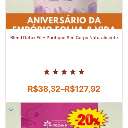
R$
R$
Blend Detox Fit – Purifique Seu Corpo Naturalmente
R$
38,32
–
R$
127,92
Faixa
de
preço:
R$38,32