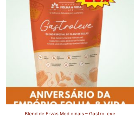
através
R$127,92
R$
R$
Blend de Ervas Medicinais – GastroLeve