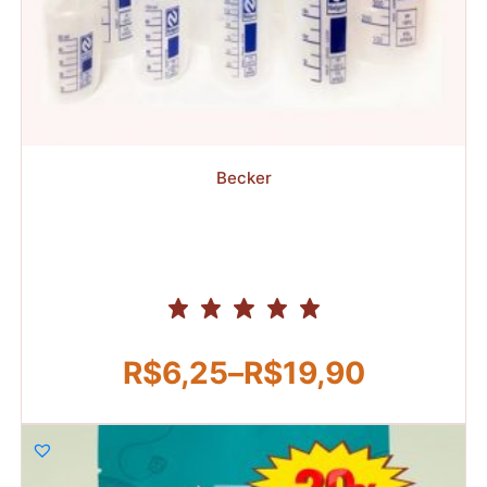
R$
R$
Becker
R$
6,25
–
R$
19,90
Faixa
de
preço: