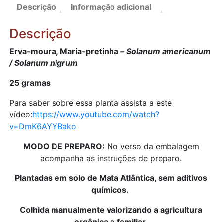
pretinha
Descrição
Informação adicional
-
Solanum
Descrição
americanum
/
Erva-moura, Maria-pretinha –
Solanum americanum
Solanum
/ Solanum nigrum
nigrum
25 gramas
(folhas
secas)
Para saber sobre essa planta assista a este
quantidade
vídeo:
https://www.youtube.com/watch?
v=DmK6AYYBako
MODO DE PREPARO:
No verso da embalagem
acompanha as instruções de preparo.
Plantadas em solo de Mata Atlântica, sem aditivos
químicos.
Colhida manualmente valorizando a agricultura
orgânica e familiar