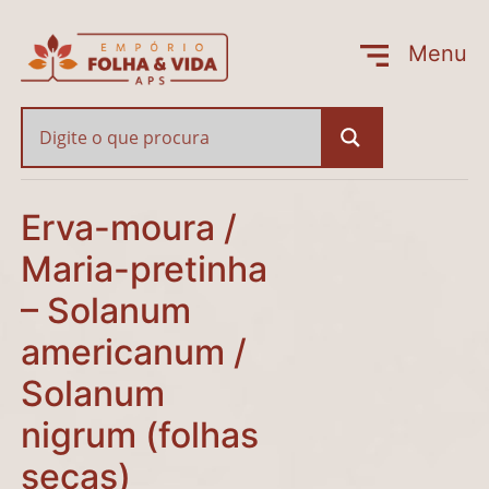
Erva-moura / Maria-pre
Menu
Fechar
Erva-moura /
Maria-pretinha
– Solanum
americanum /
Solanum
nigrum (folhas
secas)