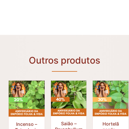
Outros produtos
Saião –
Hortelã
Incenso –