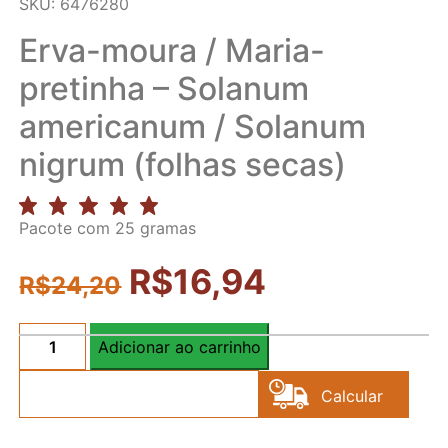
SKU: 6476280
Erva-moura / Maria-
pretinha – Solanum
americanum / Solanum
nigrum (folhas secas)
Pacote com 25 gramas
R$
16,94
R$
24,20
Adicionar ao carrinho
Erva-
moura
Calcular
/
Maria-
Frete