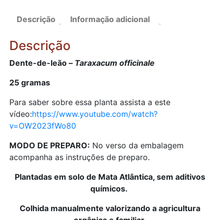
-
Frete
Taraxacum
Descrição
Informação adicional
officinale
(folhas
Descrição
secas)
quantidade
Dente-de-leão –
Taraxacum officinale
25 gramas
Para saber sobre essa planta assista a este
vídeo:
https://www.youtube.com/watch?
v=OW2023fWo80
MODO DE PREPARO:
No verso da embalagem
acompanha as instruções de preparo.
Plantadas em solo de Mata Atlântica, sem aditivos
químicos.
Colhida manualmente valorizando a agricultura
orgânica e familiar