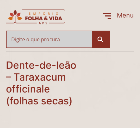
Dente-de-leão – Taraxa
Menu
Fechar
Dente-de-leão
– Taraxacum
officinale
(folhas secas)