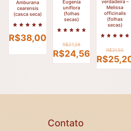
verdadeira –
Eugenia
Amburana
Melissa
uniflora
cearensis
R$
R$
27,28
officinalis
(folhas
(casca seca)
R$
31,50
(folhas
secas)
R$
24,56
R$
25,2
secas)
R$
38,00
O
R$
27,28
O
R$
31,50
preço
O
R$
24,56
p
R$
25,2
original
preço
o
era:
atual
e
R$27,28.
é:
R
R$24,56.
Contato