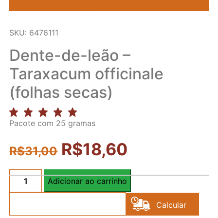
SKU: 6476111
Dente-de-leão –
Taraxacum officinale
(folhas secas)
Pacote com 25 gramas
R$
18,60
R$
31,00
Adicionar ao carrinho
Dente-
de-
Calcular
leão